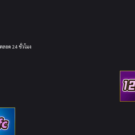
 ตลอด 24 ชั่วโมง