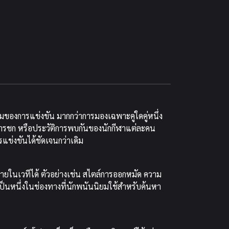
ของการแข่งขัน มากกว่าการมองเฉพาะคู่ใดคู่หนึ่ง
์มการชก หรือประวัติการพบกันของนักกีฬาแต่ละคน
ข่งขันได้ชัดเจนกว่าเดิม
ายในเวทีได้ ตัวอย่างเช่น สไตล์การออกหมัด ความ
ป็นหนึ่งในช่องทางที่นักพนันนิยมใช้สำหรับค้นหา