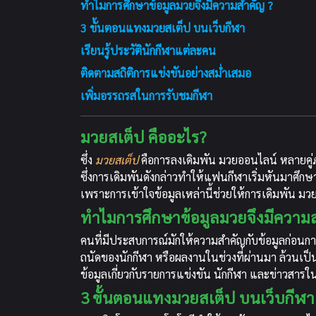
ทำไมการศึกษาข้อมูลมวยจึงมีความสำคัญ ?
3 ขั้นตอนแทงมวยสเต็ป บนเว็บกีฬา
เรียนรู้ประวัตินักกีฬาแต่ละคน
ติดตามสถิติการแข่งขันอย่างสม่ำเสมอ
เพิ่มอรรถรสในการรับชมกีฬา
มวยสเต็ป คืออะไร?
ซึ่ง
มวยสเต็ป
คือการลงเดิมพัน มวยออนไลน์ หลายคู่
ซึ่งการเดิมพันดังกล่าวทำให้แฟนกีฬาเริ่มหันมาศึก
เพราะการเข้าใจข้อมูลเหล่านี้ช่วยให้การเดิมพัน ม
ทำไมการศึกษาข้อมูลมวยจึงมีความ
คนที่มีประสบการณ์มักให้ความสำคัญกับข้อมูลก่อนก
ถนัดของนักกีฬา หรือผลงานในช่วงที่ผ่านมา ล้วนเป็น
ข้อมูลเกี่ยวกับรายการแข่งขัน นักกีฬา และข่าวสาร
3 ขั้นตอนแทงมวยสเต็ป บนเว็บกีฬา