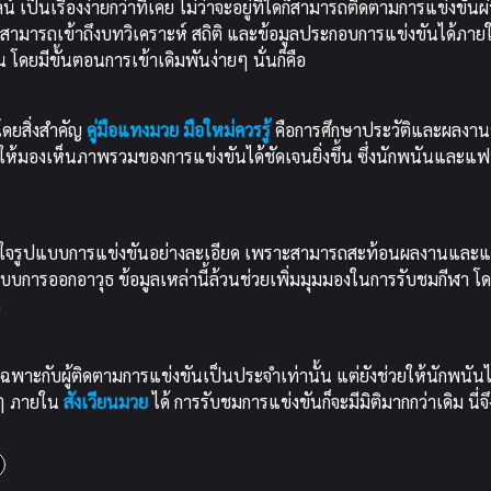
็นเรื่องง่ายกว่าที่เคย ไม่ว่าจะอยู่ที่ใดก็สามารถติดตามการแข่งขัน
สามารถเข้าถึงบทวิเคราะห์ สถิติ และข้อมูลประกอบการแข่งขันได้
โดยมีขั้นตอนการเข้าเดิมพันง่ายๆ นั่นก็คือ
โดยสิ่งสำคัญ
คู่มือแทงมวย มือใหม่ควรรู้
คือการศึกษาประวัติและผลงานข
ให้มองเห็นภาพรวมของการแข่งขันได้ชัดเจนยิ่งขึ้น ซึ่งนักพนันและแ
รเข้าใจรูปแบบการแข่งขันอย่างละเอียด เพราะสามารถสะท้อนผลงานและแน
ูปแบบการออกอาวุธ ข้อมูลเหล่านี้ล้วนช่วยเพิ่มมุมมองในการรับชมกีฬ
ก
์เฉพาะกับผู้ติดตามการแข่งขันเป็นประจำเท่านั้น แต่ยังช่วยให้นักพนัน
 ๆ ภายใน
สังเวียนมวย
ได้ การรับชมการแข่งขันก็จะมีมิติมากกว่าเดิม นี่