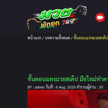
หน้าแรก
/
บทความทั้งหมด
/
ขั้นตอนแทงมวยสเต็ป
ขั้นตอนแทงมวยสเต็ป มือใหม่ทำต
BY :
admin
วันที่ : 6 Aug. 2026
จำรวนผู้อ่าน : 30