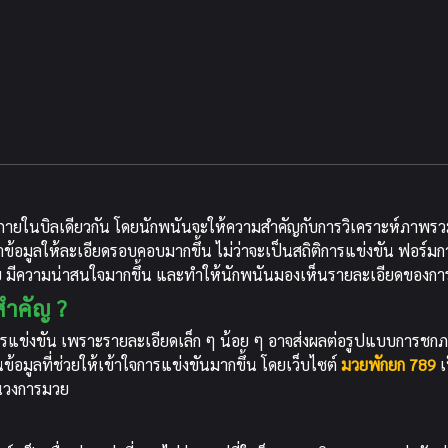
ภายในบิลเดียวกัน โดยนักพนันจะให้ความสำคัญกับการวิเคราะห์ภาพรวม
ษาข้อมูลให้ละเอียดรอบคอบมากขึ้น ไม่ว่าจะเป็นสถิติการแข่งขัน ฟอร
วย มีความน่าสนใจมากขึ้น และทำให้นักพนันมองเห็นรายละเอียดของการแ
สำคัญ ?
ารแข่งขัน เพราะรายละเอียดเล็ก ๆ น้อย ๆ อาจส่งผลต่อรูปแบบการชกภ
ข้อมูลที่ช่วยให้เข้าใจการแข่งขันมากขึ้น โดยเว็บไซต์
มวยพักยก
789
เ
ในวงการมวย